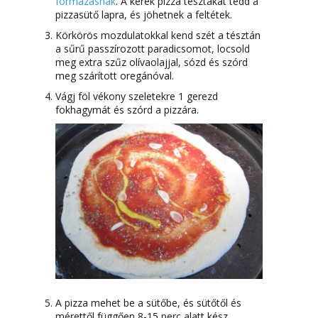
formázásnak
. A kerek pizza tésztákat tedd a
pizzasütő lapra, és jöhetnek a feltétek.
Körkörös mozdulatokkal kend szét a tésztán
a sűrű passzírozott paradicsomot, locsold
meg extra szűz olívaolajjal, sózd és szórd
meg szárított oregánóval.
Vágj föl vékony szeletekre 1 gerezd
fokhagymát és szórd a pizzára.
A pizza mehet be a sütőbe, és sütőtől és
mérettől függően 8-15 perc alatt kész.