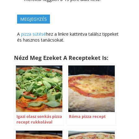
MEGJEGYZÉS
A
pizza sütésé
hez a linkre kattintva találsz tippeket
és hasznos tanácsokat.
Nézd Meg Ezeket A Recepteket Is:
Igazi olasz sonkás pizza
Róma pizza recept
recept rukkolával