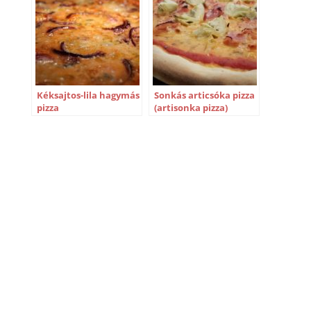
Kéksajtos-lila hagymás
Sonkás articsóka pizza
pizza
(artisonka pizza)
recept