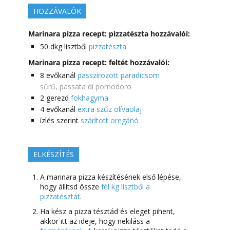
HOZZÁVALÓK
Marinara pizza recept: pizzatészta hozzávalói:
50
dkg lisztből
pizzatészta
Marinara pizza recept: feltét hozzávalói:
8
evőkanál
passzírozott paradicsom
sűrű, passata di pomodoro
2
gerezd
fokhagyma
4
evőkanál
extra szűz olívaolaj
ízlés szerint
szárított oregánó
ELKÉSZÍTÉS
A marinara pizza készítésének első lépése,
hogy állítsd össze
fél kg lisztből a
pizzatésztát
.
Ha kész a pizza tésztád és eleget pihent,
akkor itt az ideje, hogy nekiláss a