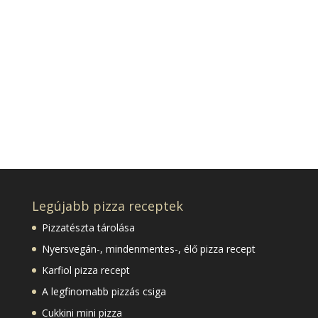
Legújabb pizza receptek
Pizzatészta tárolása
Nyersvegán-, mindenmentes-, élő pizza recept
Karfiol pizza recept
A legfinomabb pizzás csiga
Cukkini mini pizza