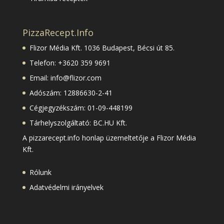
PizzaRecept.Info
Flizor Média Kft.
1036 Budapest, Bécsi út 85.
Telefon: +3620 359 9691
Email: info@flizor.com
Adószám: 12886630-2-41
Cégjegyzékszám: 01-09-448199
Tárhelyszolgáltató: BC.HU Kft.
A
pizzarecept.info
honlap üzemeltetője a Flizor Média
Kft.
Rólunk
Adatvédelmi irányelvek