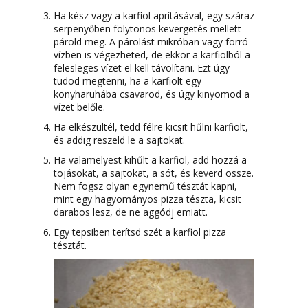
Ha kész vagy a karfiol aprításával, egy száraz
serpenyőben folytonos kevergetés mellett
párold meg. A párolást mikróban vagy forró
vízben is végezheted, de ekkor a karfiolból a
felesleges vízet el kell távolítani. Ezt úgy
tudod megtenni, ha a karfiolt egy
konyharuhába csavarod, és úgy kinyomod a
vízet belőle.
Ha elkészültél, tedd félre kicsit hűlni karfiolt,
és addig reszeld le a sajtokat.
Ha valamelyest kihűlt a karfiol, add hozzá a
tojásokat, a sajtokat, a sót, és keverd össze.
Nem fogsz olyan egynemű tésztát kapni,
mint egy hagyományos pizza tészta, kicsit
darabos lesz, de ne aggódj emiatt.
Egy tepsiben terítsd szét a karfiol pizza
tésztát.