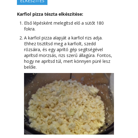
ELKÉSZÍTÉS
Karfiol pizza tészta elkészítése:
Első lépésként melegítsd elő a sütőt 180
fokra.
A karfiol pizza alapját a karfiol rizs adja.
Ehhez tisztítsd meg a karfiolt, szedd
rózsáira, és egy aprító gép segítségével
aprítsd morzsás, rizs szerű állagúra. Fontos,
hogy ne aprítsd túl, mert könnyen püré lesz
belőle.