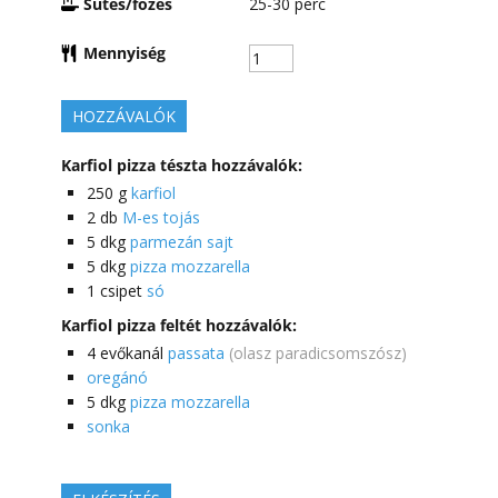
Sütés/főzés
25-30
perc
Mennyiség
HOZZÁVALÓK
Karfiol pizza tészta hozzávalók:
250
g
karfiol
2
db
M-es tojás
5
dkg
parmezán sajt
5
dkg
pizza mozzarella
1
csipet
só
Karfiol pizza feltét hozzávalók:
4
evőkanál
passata
(olasz paradicsomszósz)
oregánó
5
dkg
pizza mozzarella
sonka