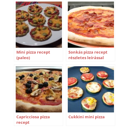
Mini pizza recept
Sonkás pizza recept
(paleo)
részletes leírással
Capricciosa pizza
Cukkini mini pizza
recept