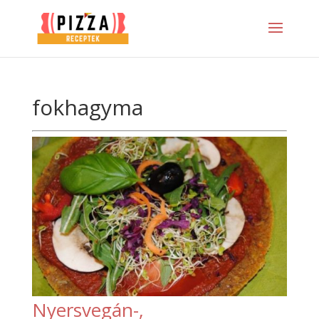
fokhagyma
Nyersvegán-,